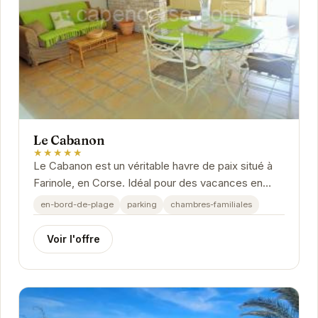
Le Cabanon
★★★★★
Le Cabanon est un véritable havre de paix situé à
Farinole, en Corse. Idéal pour des vacances en
famille ou entre amis, cet hébergement offre un...
en-bord-de-plage
parking
chambres-familiales
Voir l'offre