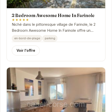
2 Bedroom Awesome Home In Farinole
★★★★★
Niché dans le pittoresque village de Farinole, le 2
Bedroom Awesome Home In Farinole offre un
havre de paix idéal pour les voyageurs en quête
en-bord-de-plage
parking
de...
Voir l'offre