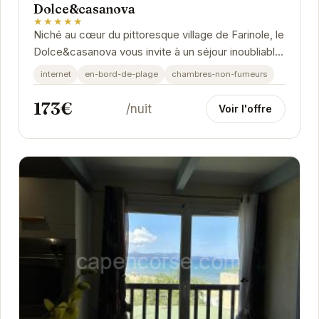
Dolce&casanova
★★★★★
Niché au cœur du pittoresque village de Farinole, le
Dolce&casanova vous invite à un séjour inoubliable.
Avec une note exceptionnelle de 10/10...
internet
en-bord-de-plage
chambres-non-fumeurs
173€
/nuit
Voir l'offre