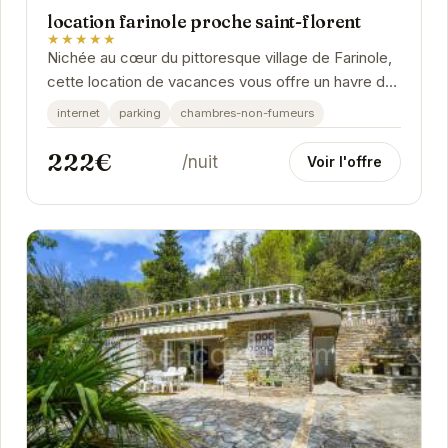
location farinole proche saint-florent
★★★★★
Nichée au cœur du pittoresque village de Farinole,
cette location de vacances vous offre un havre de
paix à proximité des plages et des...
internet
parking
chambres-non-fumeurs
222€
/nuit
Voir l'offre