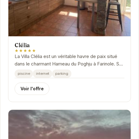
Clélia
★★★★★
La Villa Clélia est un véritable havre de paix situé
dans le charmant Hameau du Poghju à Farinole. Son
emplacement privilégié offre un accès...
piscine
internet
parking
Voir l'offre