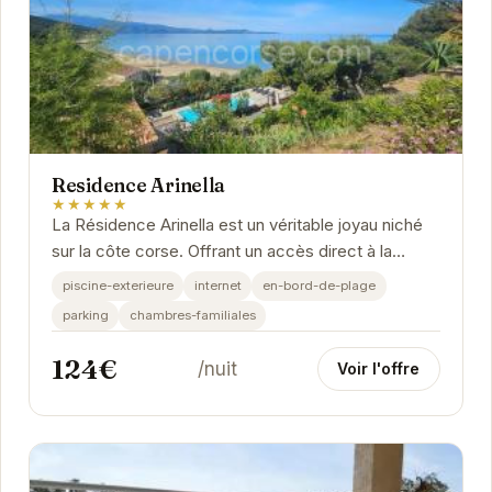
Residence Arinella
★★★★★
La Résidence Arinella est un véritable joyau niché
sur la côte corse. Offrant un accès direct à la
plage, elle propose des appartements...
piscine-exterieure
internet
en-bord-de-plage
parking
chambres-familiales
124€
/nuit
Voir l'offre