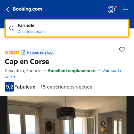
Farinole
Choisir des dates
En bord de plage
Cap en Corse
Pescatojo, Farinole
—
Excellent emplacement
—
Voir sur la
Accès rapides
Aller à la description
Aller aux équipements
Aller aux hébergements
Aller aux conditions
carte
9,2
Fabuleux
·
15 expériences vécues
Avec une note de 9.2
fabuleux