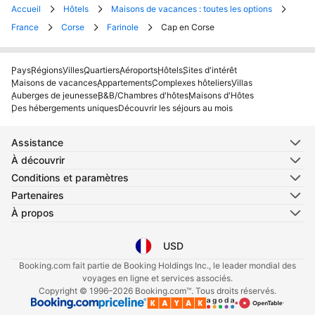
Accueil
Hôtels
Maisons de vacances : toutes les options
France
Corse
Farinole
Cap en Corse
Pays
Régions
Villes
Quartiers
Aéroports
Hôtels
Sites d'intérêt
Maisons de vacances
Appartements
Complexes hôteliers
Villas
Auberges de jeunesse
B&B/Chambres d'hôtes
Maisons d'Hôtes
Des hébergements uniques
Découvrir les séjours au mois
Assistance
À découvrir
Conditions et paramètres
Partenaires
À propos
USD
Sélectionnez votre langue
Sélectionnez votre devise
Booking.com fait partie de Booking Holdings Inc., le leader mondial des
voyages en ligne et services associés.
Copyright © 1996–2026 Booking.com™. Tous droits réservés.