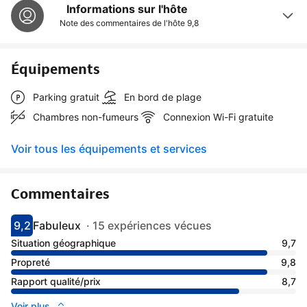
Informations sur l'hôte
Note des commentaires de l'hôte
9,8
Équipements
Parking gratuit
En bord de plage
Chambres non-fumeurs
Connexion Wi-Fi gratuite
Voir tous les équipements et services
Commentaires
9,2
Fabuleux
·
15 expériences vécues
Avec une note de 9.2
fabuleux
Situation géographique
9,7
Propreté
9,8
Rapport qualité/prix
8,7
Voir plus