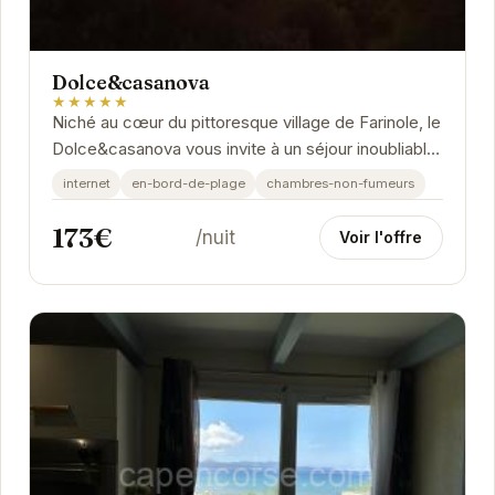
Dolce&casanova
★★★★★
Niché au cœur du pittoresque village de Farinole, le
Dolce&casanova vous invite à un séjour inoubliable.
Avec une note exceptionnelle de 10/10...
internet
en-bord-de-plage
chambres-non-fumeurs
173€
/nuit
Voir l'offre