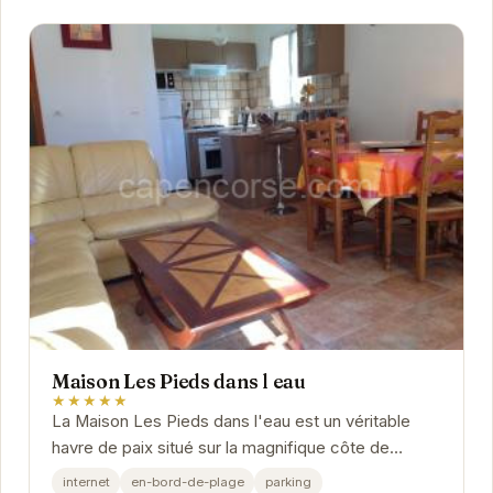
Maison Les Pieds dans l eau
★★★★★
La Maison Les Pieds dans l'eau est un véritable
havre de paix situé sur la magnifique côte de
Farinole. Avec un accès direct à la plage, vous...
internet
en-bord-de-plage
parking