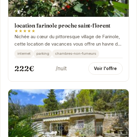
location farinole proche saint-florent
★★★★★
Nichée au cœur du pittoresque village de Farinole,
cette location de vacances vous offre un havre de
paix à proximité des plages et des...
internet
parking
chambres-non-fumeurs
222€
/nuit
Voir l'offre