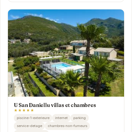
U San Daniellu villas et chambres
★★★★★
piscine-1-exterieure
internet
parking
service-detage
chambres-non-fumeurs