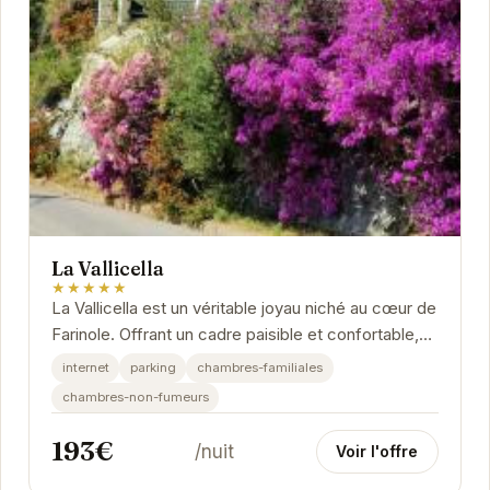
La Vallicella
★★★★★
La Vallicella est un véritable joyau niché au cœur de
Farinole. Offrant un cadre paisible et confortable,
cet établissement est idéal pour une...
internet
parking
chambres-familiales
chambres-non-fumeurs
193€
/nuit
Voir l'offre