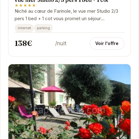
★★★★★
Niché au cœur de Farinole, le vue mer Studio 2/3
pers 1 bed + 1 cot vous promet un séjour
inoubliable. Son emplacement privilégié offre un...
internet
parking
138€
/nuit
Voir l'offre