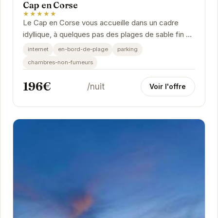
Cap en Corse
★★★★★
Le Cap en Corse vous accueille dans un cadre
idyllique, à quelques pas des plages de sable fin et
des eaux cristallines de la Méditerranée....
internet
en-bord-de-plage
parking
chambres-non-fumeurs
196€
/nuit
Voir l'offre