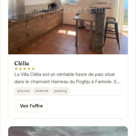
Clélia
★★★★★
La Villa Clélia est un véritable havre de paix situé
dans le charmant Hameau du Poghju à Farinole. Son
emplacement privilégié offre un accès...
piscine
internet
parking
Voir l'offre