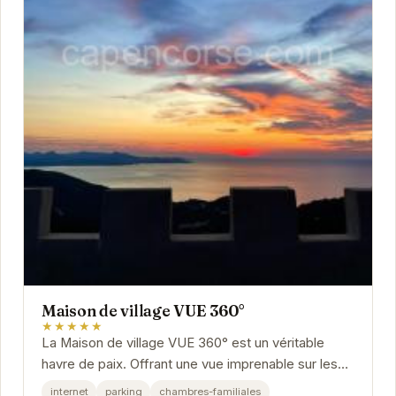
Maison de village VUE 360°
★★★★★
La Maison de village VUE 360° est un véritable
havre de paix. Offrant une vue imprenable sur les
environs, cette charmante maison est parfaite
internet
parking
chambres-familiales