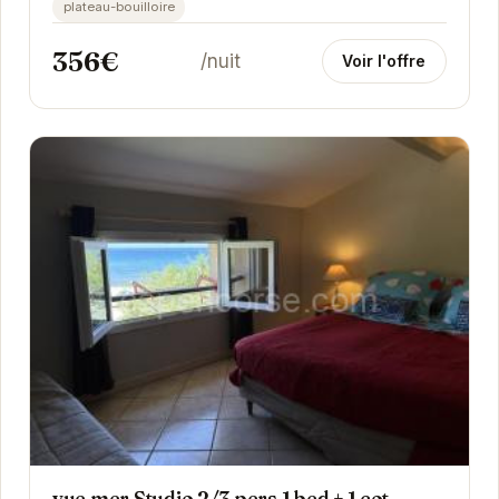
plateau-bouilloire
356€
/nuit
Voir l'offre
vue mer Studio 2/3 pers 1 bed + 1 cot