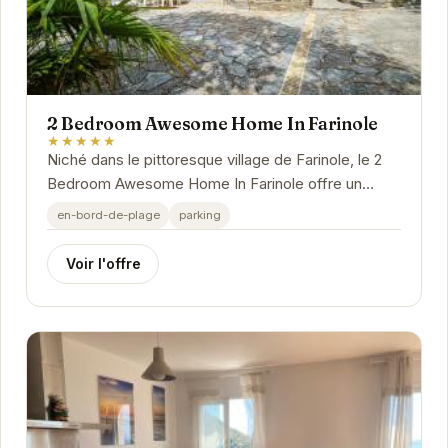
2 Bedroom Awesome Home In Farinole
★★★★★
Niché dans le pittoresque village de Farinole, le 2
Bedroom Awesome Home In Farinole offre un
havre de paix idéal pour les voyageurs en quête
en-bord-de-plage
parking
de...
Voir l'offre