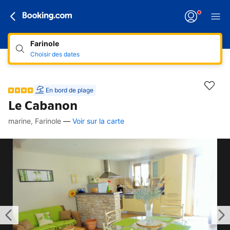
Farinole
Choisir des dates
En bord de plage
Le Cabanon
marine, Farinole
—
Voir sur la carte
Accès rapides
Aller à la description
Aller aux équipements
Aller aux hébergements
Aller aux conditions