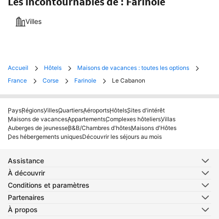
Les incontournables de : Farinole
Villes
Accueil
Hôtels
Maisons de vacances : toutes les options
France
Corse
Farinole
Le Cabanon
Pays
Régions
Villes
Quartiers
Aéroports
Hôtels
Sites d'intérêt
Maisons de vacances
Appartements
Complexes hôteliers
Villas
Auberges de jeunesse
B&B/Chambres d'hôtes
Maisons d'Hôtes
Des hébergements uniques
Découvrir les séjours au mois
Assistance
À découvrir
Conditions et paramètres
Partenaires
À propos