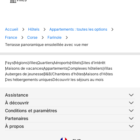
Accueil
Hôtels
Appartements : toutes les options
France
Corse
Farinole
Terrasse panoramique ensoleillée avec vue mer
Pays
Régions
Villes
Quartiers
Aéroports
Hôtels
Sites d'intérêt
Maisons de vacances
Appartements
Complexes hôteliers
Villas
Auberges de jeunesse
B&B/Chambres d'hôtes
Maisons d'Hôtes
Des hébergements uniques
Découvrir les séjours au mois
Assistance
À découvrir
Conditions et paramètres
Partenaires
À propos