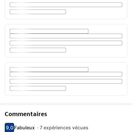
Commentaires
9,0
Fabuleux
·
7 expériences vécues
Avec une note de 9
fabuleux