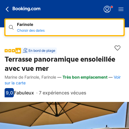
Farinole
Choisir des dates
En bord de plage
Terrasse panoramique ensoleillée
avec vue mer
Marine de Farinole, Farinole
—
Très bon emplacement
—
Voir
Accès rapides
Aller à la description
Aller aux équipements
Aller aux hébergements
Aller aux conditions
sur la carte
9,0
Fabuleux
·
7 expériences vécues
Avec une note de 9
fabuleux